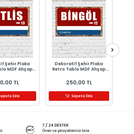
if Şehir Plaka
Dekoratif Şehir Plaka
De
blo MDF Ahşap
Retro Tablo MDF Ahşap
Ret
blo - 13
Tablo - 12
0,00 TL
250,00 TL
Sepete Ekle
Sepete Ekle
7 / 24 DESTEK
ya
Öneri ve şikayetlerinizi bize