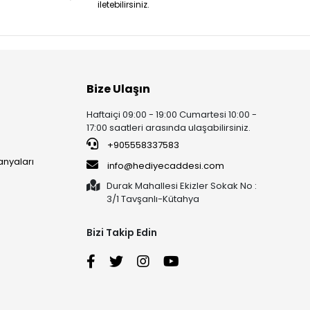
iletebilirsiniz.
Bize Ulaşın
Haftaiçi 09:00 - 19:00 Cumartesi 10:00 -
17:00 saatleri arasında ulaşabilirsiniz.
+905558337583
anyaları
info@hediyecaddesi.com
Durak Mahallesi Ekizler Sokak No :
3/1 Tavşanlı-Kütahya
Bizi Takip Edin