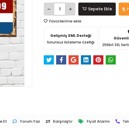
Sepete Ekle
Favorilerime ekle
Gelişmiş XML Desteği
Güvenli
Sorunsuz listeleme özelliği
256bit SSL Sert
e Et
Yorum Yaz
Karşılaştır
Fiyat Alarmı
Tel