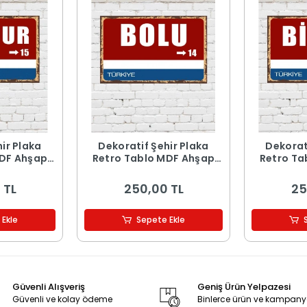
ir Plaka
Dekoratif Şehir Plaka
Dekorat
MDF Ahşap
Retro Tablo MDF Ahşap
Retro Ta
 15
Tablo - 14
Ta
 TL
250,00 TL
25
 Ekle
Sepete Ekle
Güvenli Alışveriş
Geniş Ürün Yelpazesi
Güvenli ve kolay ödeme
Binlerce ürün ve kampan