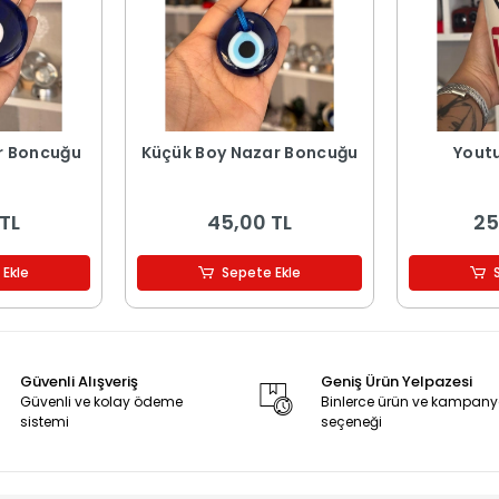
r Boncuğu
Küçük Boy Nazar Boncuğu
Yout
TL
45,00 TL
25
 Ekle
Sepete Ekle
Güvenli Alışveriş
Geniş Ürün Yelpazesi
Güvenli ve kolay ödeme
Binlerce ürün ve kampan
sistemi
seçeneği