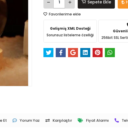
Sepete Ekle
Favorilerime ekle
Gelişmiş XML Desteği
Güvenli
Sorunsuz listeleme özelliği
256bit SSL Sert
e Et
Yorum Yaz
Karşılaştır
Fiyat Alarmı
Tel