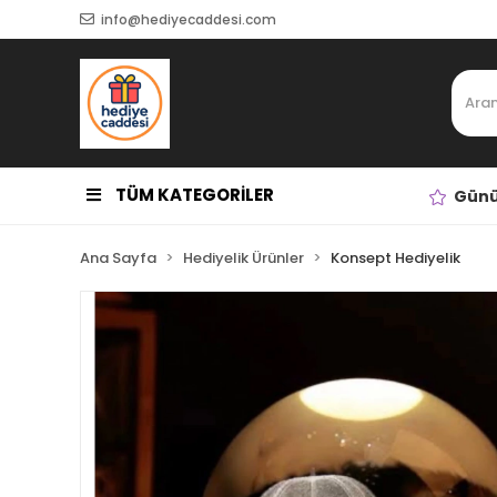
info@hediyecaddesi.com
TÜM KATEGORİLER
Günü
Ana Sayfa
Hediyelik Ürünler
Konsept Hediyelik