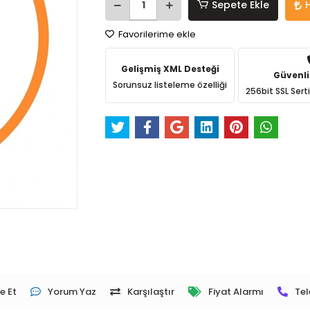
Sepete Ekle
Favorilerime ekle
Gelişmiş XML Desteği
Güvenli
Sorunsuz listeleme özelliği
256bit SSL Sert
e Et
Yorum Yaz
Karşılaştır
Fiyat Alarmı
Tel