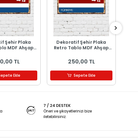
if Şehir Plaka
Dekoratif Şehir Plaka
De
blo MDF Ahşap
Retro Tablo MDF Ahşap
Ret
blo - 13
Tablo - 12
0,00 TL
250,00 TL
Sepete Ekle
Sepete Ekle
7 / 24 DESTEK
ya
Öneri ve şikayetlerinizi bize
iletebilirsiniz.