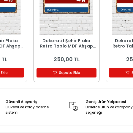
ir Plaka
Dekoratif Şehir Plaka
Dekorat
MDF Ahşap
Retro Tablo MDF Ahşap
Retro Ta
 15
Tablo - 14
Ta
 TL
250,00 TL
25
 Ekle
Sepete Ekle
Güvenli Alışveriş
Geniş Ürün Yelpazesi
Güvenli ve kolay ödeme
Binlerce ürün ve kampan
sistemi
seçeneği