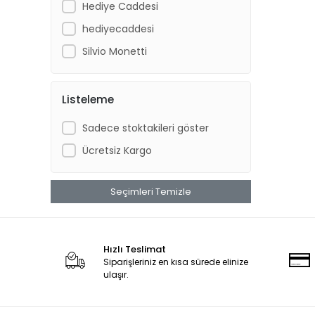
Hediye Caddesi
hediyecaddesi
Silvio Monetti
Listeleme
Sadece stoktakileri göster
Ücretsiz Kargo
Seçimleri Temizle
Hızlı Teslimat
Siparişleriniz en kısa sürede elinize
ulaşır.