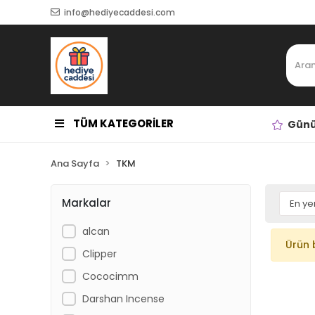
info@hediyecaddesi.com
TÜM KATEGORİLER
Günü
Ana Sayfa
TKM
Markalar
alcan
Ürün 
Clipper
Cococimm
Darshan Incense