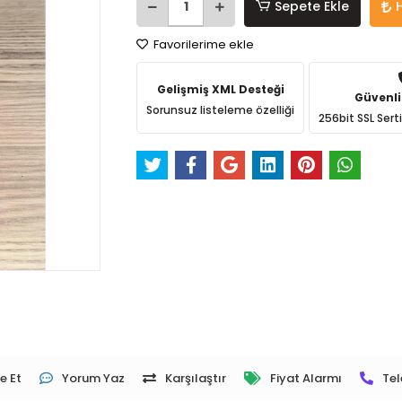
Sepete Ekle
Favorilerime ekle
Gelişmiş XML Desteği
Güvenli
Sorunsuz listeleme özelliği
256bit SSL Sert
e Et
Yorum Yaz
Karşılaştır
Fiyat Alarmı
Tel