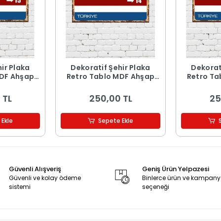
ir Plaka
Dekoratif Şehir Plaka
Dekorat
MDF Ahşap
Retro Tablo MDF Ahşap
Retro Ta
 15
Tablo - 14
Ta
 TL
250,00 TL
25
 Ekle
Sepete Ekle
Güvenli Alışveriş
Geniş Ürün Yelpazesi
Güvenli ve kolay ödeme
Binlerce ürün ve kampan
sistemi
seçeneği