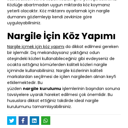
Közlüğe abartmadan uygun miktarda köz koymanız
yeterli olacaktır. Köz miktarını ayarlamak için nargile
dumanını gözlemleyip kendi zevkinize göre
uygulayabilirsiniz.
Nargile İçin Köz Yapımı
Nargile içmek için köz yapımı
da dikkat edilmesi gereken
bir işlemdir. Dış mekandaysanız yaktığınız odun
ateşindeki közleri kullanabileceğiniz gibi evdeyseniz de
ocakta ısıttığınız kömürlerden kaliteli közleri nargile
içiminde kullanabilirsiniz. Nargile közlerinin kaliteli
markalardan seçilmesi de içilen nargileden alınan keyfi
etkilemektedir. Bu
yüzden
nargile
kurulumu
işlemlerinin başından sonuna
tavsiyelere uyarak hareket edilmesi çok önemlidir. Bu
hususlara dikkat ettiğiniz takdirde ideal nargile
kurulumunu tamamlayabilirsiniz.