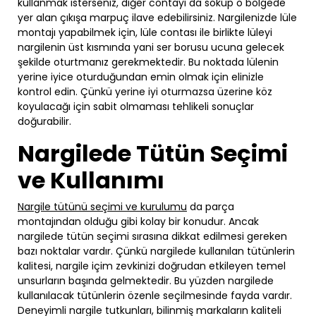
kullanmak isterseniz, diğer contayı da söküp o bölgede
yer alan çıkışa marpuç ilave edebilirsiniz. Nargilenizde lüle
montajı yapabilmek için, lüle contası ile birlikte lüleyi
nargilenin üst kısmında yani ser borusu ucuna gelecek
şekilde oturtmanız gerekmektedir. Bu noktada lülenin
yerine iyice oturduğundan emin olmak için elinizle
kontrol edin. Çünkü yerine iyi oturmazsa üzerine köz
koyulacağı için sabit olmaması tehlikeli sonuçlar
doğurabilir.
Nargilede Tütün Seçimi
ve Kullanımı
Nargile tütünü seçimi ve kurulumu
da parça
montajından olduğu gibi kolay bir konudur. Ancak
nargilede tütün seçimi sırasına dikkat edilmesi gereken
bazı noktalar vardır. Çünkü nargilede kullanılan tütünlerin
kalitesi, nargile içim zevkinizi doğrudan etkileyen temel
unsurların başında gelmektedir. Bu yüzden nargilede
kullanılacak tütünlerin özenle seçilmesinde fayda vardır.
Deneyimli nargile tutkunları, bilinmiş markaların kaliteli