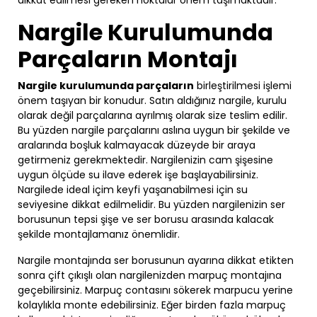
dikkat edilmesi gereken noktalar önem taşımaktadır.
Nargile Kurulumunda
Parçaların Montajı
Nargile kurulumunda parçaların
birleştirilmesi işlemi
önem taşıyan bir konudur. Satın aldığınız nargile, kurulu
olarak değil parçalarına ayrılmış olarak size teslim edilir.
Bu yüzden nargile parçalarını aslına uygun bir şekilde ve
aralarında boşluk kalmayacak düzeyde bir araya
getirmeniz gerekmektedir. Nargilenizin cam şişesine
uygun ölçüde su ilave ederek işe başlayabilirsiniz.
Nargilede ideal içim keyfi yaşanabilmesi için su
seviyesine dikkat edilmelidir. Bu yüzden nargilenizin ser
borusunun tepsi şişe ve ser borusu arasında kalacak
şekilde montajlamanız önemlidir.
Nargile montajında ser borusunun ayarına dikkat etikten
sonra çift çıkışlı olan nargilenizden marpuç montajına
geçebilirsiniz. Marpuç contasını sökerek marpucu yerine
kolaylıkla monte edebilirsiniz. Eğer birden fazla marpuç