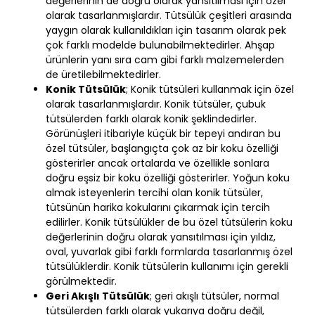
değerlerinin de doğru olarak yansıtılması için özel
olarak tasarlanmışlardır. Tütsülük çeşitleri arasında
yaygın olarak kullanıldıkları için tasarım olarak pek
çok farklı modelde bulunabilmektedirler. Ahşap
ürünlerin yanı sıra cam gibi farklı malzemelerden
de üretilebilmektedirler.
Konik Tütsülük
; Konik tütsüleri kullanmak için özel
olarak tasarlanmışlardır. Konik tütsüler, çubuk
tütsülerden farklı olarak konik şeklindedirler.
Görünüşleri itibariyle küçük bir tepeyi andıran bu
özel tütsüler, başlangıçta çok az bir koku özelliği
gösterirler ancak ortalarda ve özellikle sonlara
doğru eşsiz bir koku özelliği gösterirler. Yoğun koku
almak isteyenlerin tercihi olan konik tütsüler,
tütsünün harika kokularını çıkarmak için tercih
edilirler. Konik tütsülükler de bu özel tütsülerin koku
değerlerinin doğru olarak yansıtılması için yıldız,
oval, yuvarlak gibi farklı formlarda tasarlanmış özel
tütsülüklerdir. Konik tütsülerin kullanımı için gerekli
görülmektedir.
Geri Akışlı Tütsülük
; geri akışlı tütsüler, normal
tütsülerden farklı olarak yukarıya doğru değil,